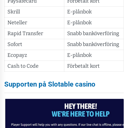
Paysafecard
Förbetalt kort
Skrill
E-plånbok
Neteller
E-plånbok
Rapid Transfer
Snabb banköverföring
Sofort
Snabb banköverföring
Ecopayz
E-plånbok
Cash to Code
Förbetalt kort
Supporten på Slotable casino