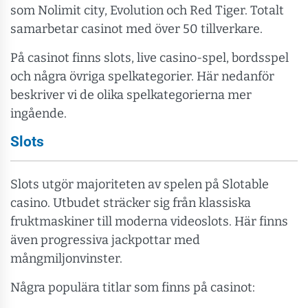
som Nolimit city, Evolution och Red Tiger. Totalt
samarbetar casinot med över 50 tillverkare.
På casinot finns slots, live casino-spel, bordsspel
och några övriga spelkategorier. Här nedanför
beskriver vi de olika spelkategorierna mer
ingående.
Slots
Slots utgör majoriteten av spelen på Slotable
casino. Utbudet sträcker sig från klassiska
fruktmaskiner till moderna videoslots. Här finns
även progressiva jackpottar med
mångmiljonvinster.
Några populära titlar som finns på casinot: