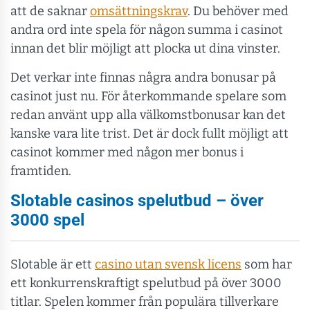
att de saknar
omsättningskrav
. Du behöver med
andra ord inte spela för någon summa i casinot
innan det blir möjligt att plocka ut dina vinster.
Det verkar inte finnas några andra bonusar på
casinot just nu. För återkommande spelare som
redan använt upp alla välkomstbonusar kan det
kanske vara lite trist. Det är dock fullt möjligt att
casinot kommer med någon mer bonus i
framtiden.
Slotable casinos spelutbud – över
3000 spel
Slotable är ett
casino utan svensk licens
som har
ett konkurrenskraftigt spelutbud på över 3000
titlar. Spelen kommer från populära tillverkare