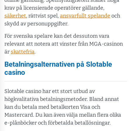
online gambling. Spelmyndigheten ställer höga
krav på licensierade operatörer gällande,
säkerhet
, rättvist spel,
ansvarfullt spelande
och
skydd av personuppgifter.
För svenska spelare kan det dessutom vara
relevant att notera att vinster från MGA-casinon
är
skattefria
.
Betalningsalternativen på Slotable
casino
Slotable casino har ett stort utbud av
högkvalitativa betalningsmetoder. Bland annat
kan du betala med betalkorten Visa och
Mastercard. Du kan även välja mellan flera olika
e-plånböcker och förbetalda betallösningar.