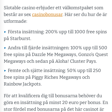
Slotable casino erbjuder ett välkomstpaket som
består av sex
casinobonusar
. Här ser du hur de är
utformade:
Första insättning: 200% upp till 1000 free spins
på Starburst.
Andra till fjärde insättningen: 100% upp till 500
free spins på Dazzle Me Megaways, Gonzo’s Quest
Megaways och sedan på Aloha! Cluster Pays.
Femte och sjätte insättning: 50% upp till 250
free spins på Piggy Riches Megaways och
Rainbow Jackpots.
För att kvalificera dig till bonusarna behöver du
göra en insättning på minst 20 euro per bonus. En
stor fördel med bonusarna på det här casinot är