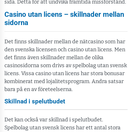
sida. Detta för att undvika framtida missförstånd.
Casino utan licens – skillnader mellan
sidorna
Det finns skillnader mellan de nätcasino som har
den svenska licensen och casino utan licens. Men
det finns även skillnader mellan de olika
casinosidorna som drivs av spelbolag utan svensk
licens. Vissa casino utan licens har stora bonusar
kombinerat med lojalitetsprogram. Andra satsar
bara på en av företeelserna.
Skillnad i spelutbudet
Det kan också var skillnad i spelutbudet.
Spelbolag utan svensk licens har ett antal stora