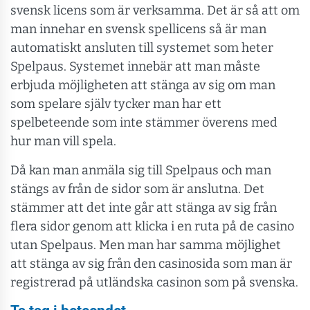
svensk licens som är verksamma. Det är så att om
man innehar en svensk spellicens så är man
automatiskt ansluten till systemet som heter
Spelpaus. Systemet innebär att man måste
erbjuda möjligheten att stänga av sig om man
som spelare själv tycker man har ett
spelbeteende som inte stämmer överens med
hur man vill spela.
Då kan man anmäla sig till Spelpaus och man
stängs av från de sidor som är anslutna. Det
stämmer att det inte går att stänga av sig från
flera sidor genom att klicka i en ruta på de casino
utan Spelpaus. Men man har samma möjlighet
att stänga av sig från den casinosida som man är
registrerad på utländska casinon som på svenska.