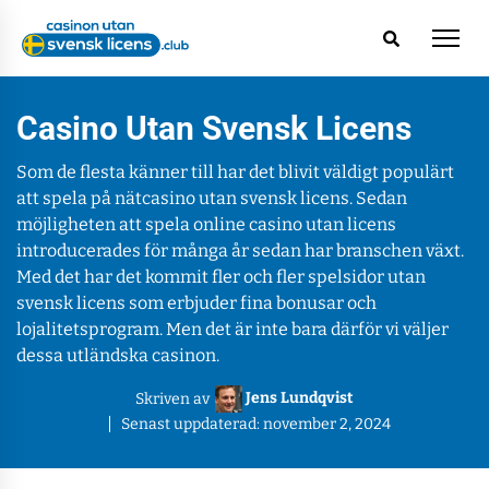
Casino Utan Svensk Licens
Som de flesta känner till har det blivit väldigt populärt
att spela på nätcasino utan svensk licens. Sedan
möjligheten att spela online casino utan licens
introducerades för många år sedan har branschen växt.
Med det har det kommit fler och fler spelsidor utan
svensk licens som erbjuder fina bonusar och
lojalitetsprogram. Men det är inte bara därför vi väljer
dessa utländska casinon.
Jens Lundqvist
Skriven av
Senast uppdaterad: november 2, 2024