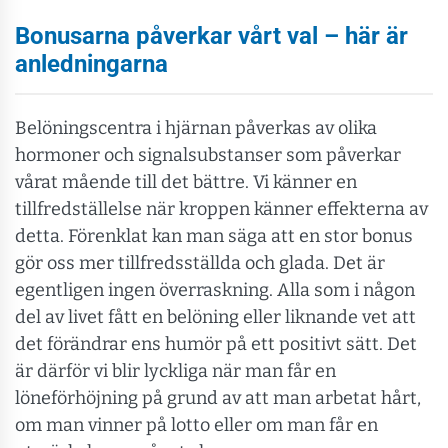
Bonusarna påverkar vårt val – här är
anledningarna
Belöningscentra i hjärnan påverkas av olika
hormoner och signalsubstanser som påverkar
vårat mående till det bättre. Vi känner en
tillfredställelse när kroppen känner effekterna av
detta. Förenklat kan man säga att en stor bonus
gör oss mer tillfredsställda och glada. Det är
egentligen ingen överraskning. Alla som i någon
del av livet fått en belöning eller liknande vet att
det förändrar ens humör på ett positivt sätt. Det
är därför vi blir lyckliga när man får en
löneförhöjning på grund av att man arbetat hårt,
om man vinner på lotto eller om man får en