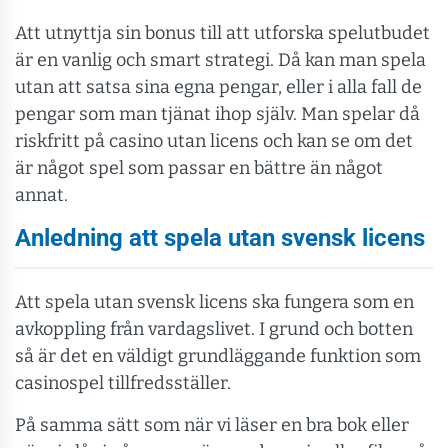
Att utnyttja sin bonus till att utforska spelutbudet
är en vanlig och smart strategi. Då kan man spela
utan att satsa sina egna pengar, eller i alla fall de
pengar som man tjänat ihop själv. Man spelar då
riskfritt på casino utan licens och kan se om det
är något spel som passar en bättre än något
annat.
Anledning att spela utan svensk licens
Att spela utan svensk licens ska fungera som en
avkoppling från vardagslivet. I grund och botten
så är det en väldigt grundläggande funktion som
casinospel tillfredsställer.
På samma sätt som när vi läser en bra bok eller