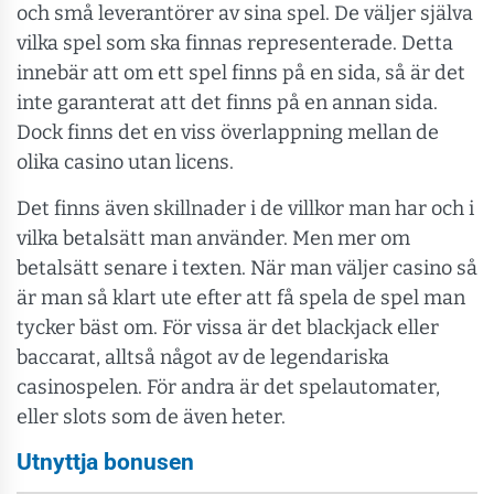
och små leverantörer av sina spel. De väljer själva
vilka spel som ska finnas representerade. Detta
innebär att om ett spel finns på en sida, så är det
inte garanterat att det finns på en annan sida.
Dock finns det en viss överlappning mellan de
olika casino utan licens.
Det finns även skillnader i de villkor man har och i
vilka betalsätt man använder. Men mer om
betalsätt senare i texten. När man väljer casino så
är man så klart ute efter att få spela de spel man
tycker bäst om. För vissa är det blackjack eller
baccarat, alltså något av de legendariska
casinospelen. För andra är det spelautomater,
eller slots som de även heter.
Utnyttja bonusen