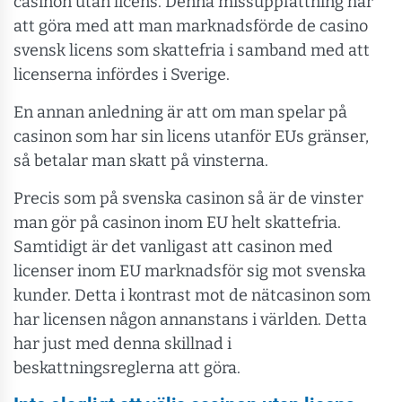
casinon utan licens. Denna missuppfattning har
att göra med att man marknadsförde de casino
svensk licens som skattefria i samband med att
licenserna infördes i Sverige.
En annan anledning är att om man spelar på
casinon som har sin licens utanför EUs gränser,
så betalar man skatt på vinsterna.
Precis som på svenska casinon så är de vinster
man gör på casinon inom EU helt skattefria.
Samtidigt är det vanligast att casinon med
licenser inom EU marknadsför sig mot svenska
kunder. Detta i kontrast mot de nätcasinon som
har licensen någon annanstans i världen. Detta
har just med denna skillnad i
beskattningsreglerna att göra.