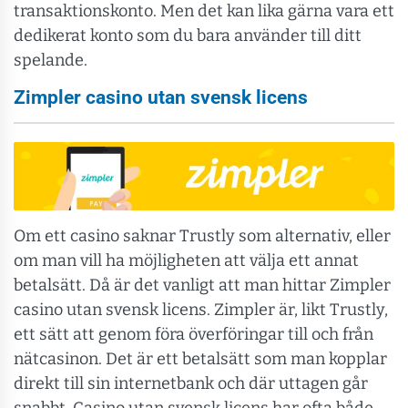
transaktionskonto. Men det kan lika gärna vara ett
dedikerat konto som du bara använder till ditt
spelande.
Zimpler casino utan svensk licens
Om ett casino saknar Trustly som alternativ, eller
om man vill ha möjligheten att välja ett annat
betalsätt. Då är det vanligt att man hittar Zimpler
casino utan svensk licens. Zimpler är, likt Trustly,
ett sätt att genom föra överföringar till och från
nätcasinon. Det är ett betalsätt som man kopplar
direkt till sin internetbank och där uttagen går
snabbt. Casino utan svensk licens har ofta både