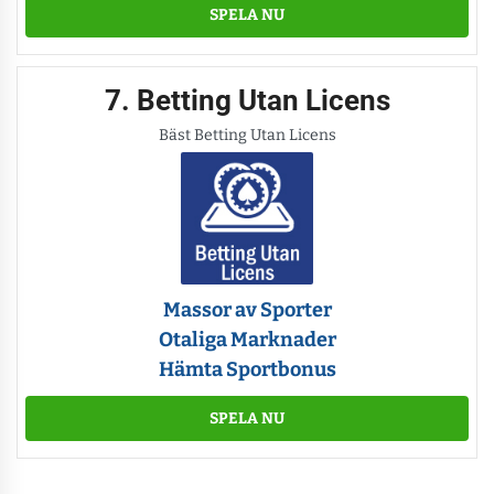
SPELA NU
7. Betting Utan Licens
Bäst Betting Utan Licens
Massor av Sporter
Otaliga Marknader
Hämta Sportbonus
SPELA NU