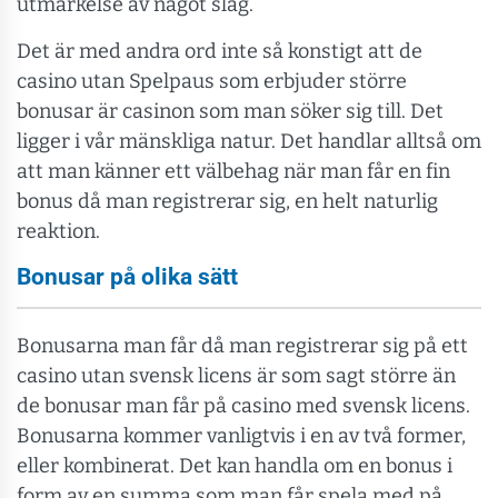
utmärkelse av något slag.
Det är med andra ord inte så konstigt att de
casino utan Spelpaus som erbjuder större
bonusar är casinon som man söker sig till. Det
ligger i vår mänskliga natur. Det handlar alltså om
att man känner ett välbehag när man får en fin
bonus då man registrerar sig, en helt naturlig
reaktion.
Bonusar på olika sätt
Bonusarna man får då man registrerar sig på ett
casino utan svensk licens är som sagt större än
de bonusar man får på casino med svensk licens.
Bonusarna kommer vanligtvis i en av två former,
eller kombinerat. Det kan handla om en bonus i
form av en summa som man får spela med på