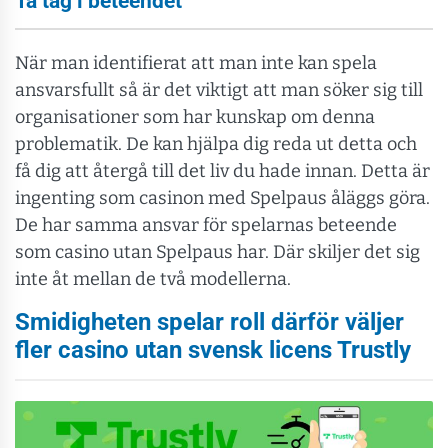
Ta tag i beteendet
När man identifierat att man inte kan spela
ansvarsfullt så är det viktigt att man söker sig till
organisationer som har kunskap om denna
problematik. De kan hjälpa dig reda ut detta och
få dig att återgå till det liv du hade innan. Detta är
ingenting som casinon med Spelpaus åläggs göra.
De har samma ansvar för spelarnas beteende
som casino utan Spelpaus har. Där skiljer det sig
inte åt mellan de två modellerna.
Smidigheten spelar roll därför väljer
fler casino utan svensk licens Trustly