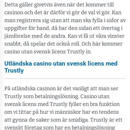
Detta gäller givetvis även när det kommer till
casinon och det är därför vi gör de val vi gör. Kan
man registrera sig utan att man ska fylla i sidor av
uppgifter för hand, då har den sidan ett övertag i
jämförelse med de andra. Kan vi få ut våra vinster
snabbt, då spelar det också roll. Och här kommer
casino utan svensk licens Trustly in.
Utländska casino utan svensk licens med
Trustly
På utländska casinon är det vanligt att man ser
Trustly som betalningslösning. Casino utan
svensk licens med Trustly fyller en bra funktion
om vi tittar på hur vi människor har en tendens
att gynna de saker som är smidiga. Trustly är ett
svenskt företag som har en betalningslösning