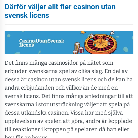
Därför väljer allt fler casinon utan
svensk licens
Det finns många casinosidor på nätet som
erbjuder svenskarna spel av olika slag. En del av
dessa är casinon utan svensk licens och de kan ha
andra erbjudanden och villkor än de med en
svensk licens. Det finns många anledningar till att
svenskarna i stor utsträckning väljer att spela på
dessa utländska casinon. Vissa har med själva
upplevelsen av spelen att göra, andra är kopplade
till reaktioner i kroppen på spelaren då han eller
hon får en bonus.