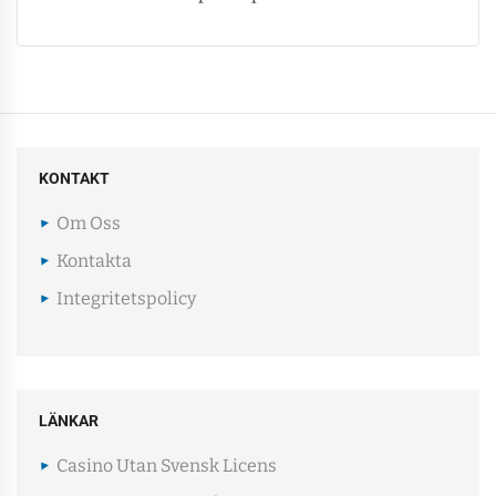
KONTAKT
Om Oss
Kontakta
Integritetspolicy
LÄNKAR
Casino Utan Svensk Licens