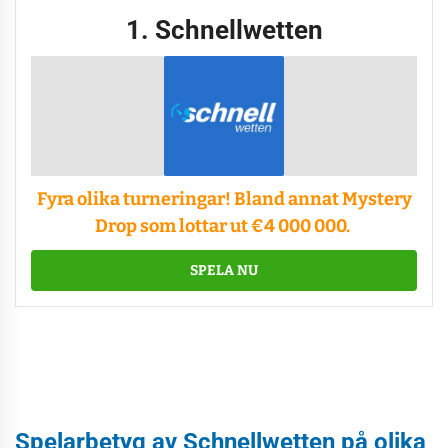
1. Schnellwetten
Fyra olika turneringar! Bland annat Mystery
Drop som lottar ut €4 000 000.
SPELA NU
Spelarbetyg av Schnellwetten på olika