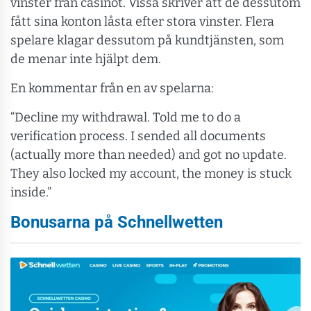
vinster från casinot. Vissa skriver att de dessutom
fått sina konton låsta efter stora vinster. Flera
spelare klagar dessutom på kundtjänsten, som
de menar inte hjälpt dem.
En kommentar från en av spelarna:
“Decline my withdrawal. Told me to do a
verification process. I sended all documents
(actually more than needed) and got no update.
They also locked my account, the money is stuck
inside.”
Bonusarna på Schnellwetten