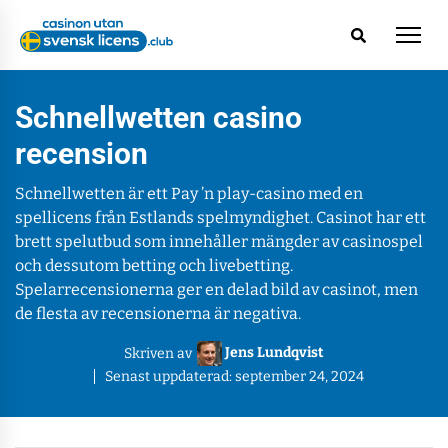
Schnellwetten casino
recension
Schnellwetten är ett Pay ’n play-casino med en
spellicens från Estlands spelmyndighet. Casinot har ett
brett spelutbud som innehåller mängder av casinospel
och dessutom betting och livebetting.
Spelarrecensionerna ger en delad bild av casinot, men
de flesta av recensionerna är negativa.
Jens Lundqvist
Skriven av
Senast uppdaterad: september 24, 2024