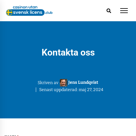
Kontakta oss
Jens Lundqvist
Skriven av
Senast uppdaterad: maj 27, 2024