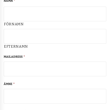
NAMN
*
FÖRNAMN
EFTERNAMN
MAILADRESS
*
ÄMNE
*