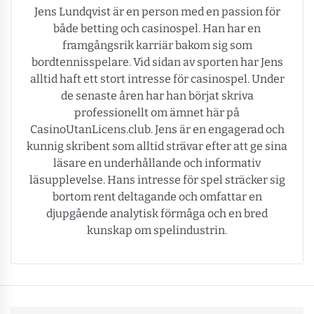
Jens Lundqvist är en person med en passion för
både betting och casinospel. Han har en
framgångsrik karriär bakom sig som
bordtennisspelare. Vid sidan av sporten har Jens
alltid haft ett stort intresse för casinospel. Under
de senaste åren har han börjat skriva
professionellt om ämnet här på
CasinoUtanLicens.club. Jens är en engagerad och
kunnig skribent som alltid strävar efter att ge sina
läsare en underhållande och informativ
läsupplevelse. Hans intresse för spel sträcker sig
bortom rent deltagande och omfattar en
djupgående analytisk förmåga och en bred
kunskap om spelindustrin.