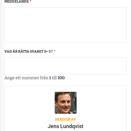
MEDDELANDE
*
VAD ÄR RÄTTA SVARET 3+ 3 ?
*
Ange ett nummer från
1
till
100
.
SKRIVEN AV
Jens Lundqvist